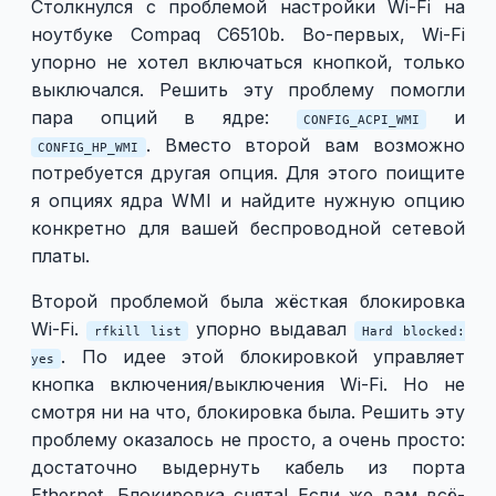
Столкнулся с проблемой настройки Wi-Fi на
ноутбуке Compaq C6510b. Во-первых, Wi-Fi
упорно не хотел включаться кнопкой, только
выключался. Решить эту проблему помогли
пара опций в ядре:
и
CONFIG_ACPI_WMI
. Вместо второй вам возможно
CONFIG_HP_WMI
потребуется другая опция. Для этого поищите
я опциях ядра WMI и найдите нужную опцию
конкретно для вашей беспроводной сетевой
платы.
Второй проблемой была жёсткая блокировка
Wi-Fi.
упорно выдавал
rfkill list
Hard blocked:
. По идее этой блокировкой управляет
yes
кнопка включения/выключения Wi-Fi. Но не
смотря ни на что, блокировка была. Решить эту
проблему оказалось не просто, а очень просто:
достаточно выдернуть кабель из порта
Ethernet. Блокировка снята! Если же вам всё-