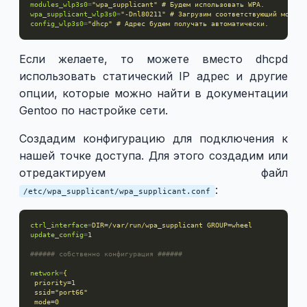
modules_wlp3s0
=
"wpa_supplicant" # Будем использовать WPA.
wpa_supplicant_wlp3s0
=
"-Dnl80211" # Загрузим соответствующий модуль
config_wlp3s0
=
"dhcp" # Адрес будем получать автоматически.
Если желаете, то можете вместо dhcpd
использовать статический IP адрес и другие
опции, которые можно найти в документации
Gentoo по настройке сети.
Создадим конфигурацию для подключения к
нашей точке доступа. Для этого создадим или
отредактируем файл
:
/etc/wpa_supplicant/wpa_supplicant.conf
ctrl_interface
=
DIR=/var/run/wpa_supplicant GROUP=wheel
update_config
=
1
###### собственно конфигурация ######
network
=