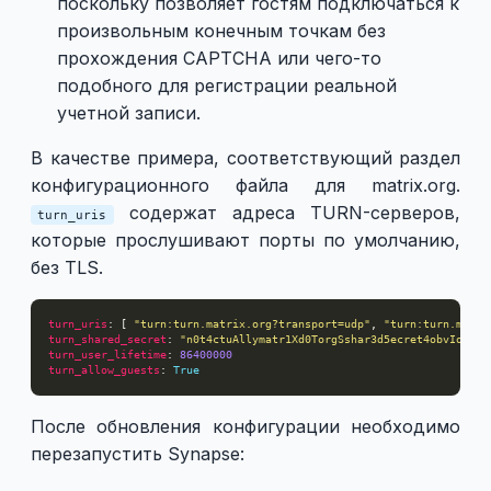
поскольку позволяет гостям подключаться к
произвольным конечным точкам без
прохождения CAPTCHA или чего-то
подобного для регистрации реальной
учетной записи.
В качестве примера, соответствующий раздел
конфигурационного файла для matrix.org.
содержат адреса TURN-серверов,
turn_uris
которые прослушивают порты по умолчанию,
без TLS.
turn_uris
: [ 
"turn:turn.matrix.org?transport=udp"
, 
"turn:turn.matri
turn_shared_secret
: 
"n0t4ctuAllymatr1Xd0TorgSshar3d5ecret4obvIousre
turn_user_lifetime
: 
86400000
turn_allow_guests
: 
True
После обновления конфигурации необходимо
перезапустить Synapse: