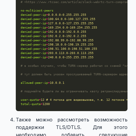
# <https://www.rtcsec.com/article/slack-webrtc-turn-compromise-
no-multicast-peers
denied-peer-ip
=
0.0.0.0-0.255.255.255
denied-peer-ip
=
100.64.0.0-100.127.255.255
denied-peer-ip
=
127.0.0.0-127.255.255.255
denied-peer-ip
=
169.254.0.0-169.254.255.255
denied-peer-ip
=
192.0.0.0-192.0.0.255
denied-peer-ip
=
192.0.2.0-192.0.2.255
denied-peer-ip
=
192.88.99.0-192.88.99.255
denied-peer-ip
=
198.18.0.0-198.19.255.255
denied-peer-ip
=
198.51.100.0-198.51.100.255
denied-peer-ip
=
203.0.113.0-203.0.113.255
denied-peer-ip
=
240.0.0.0-255.255.255.255
# в особых случаях, чтобы TURN-сервер работал со схемой "клиент
# тут должен быть указан прослушиваемый TURN-сервером адрес
allowed-peer-ip
=
10.0.0.1
# подумайте будете ли вы ограничивать квоту ретранслируемых пот
user-quota
=
12 # 4 потока для видеовызова, т.е. 12 потоков = 3 о
total-quota
=
1200
Также можно рассмотреть возможность
поддержки TLS/DTLS. Для этого
необходимо добавить следующие