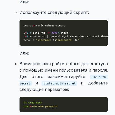
Или:
Используйте следующий скрипт:
secret
=
u
=
$((
`
date +%s
`
+
3600
))
p
=
$(
echo -n $u | openssl dgst -hmac $secret -sha1 -binary |
echo -e 
"username: 
$u
\npassword: 
$p
"
Или:
Временно настройте coturn для доступа
с помощью имени пользователя и пароля.
Для этого закомментируйте
use-auth-
и
и, добавьте
secret
static-auth-secret
следующие параметры:
lt-cred-mech
user
=
username:password