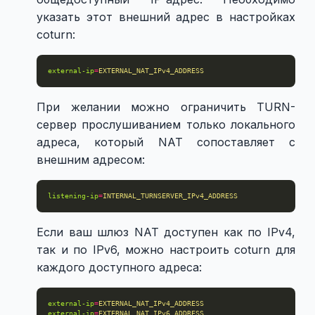
указать этот внешний адрес в настройках
coturn:
external-ip
=
EXTERNAL_NAT_IPv4_ADDRESS
При желании можно ограничить TURN-
сервер прослушиванием только локального
адреса, который NAT сопоставляет с
внешним адресом:
listening-ip
=
INTERNAL_TURNSERVER_IPv4_ADDRESS
Если ваш шлюз NAT доступен как по IPv4,
так и по IPv6, можно настроить coturn для
каждого доступного адреса:
external-ip
=
EXTERNAL_NAT_IPv4_ADDRESS
external-ip
=
EXTERNAL_NAT_IPv6_ADDRESS