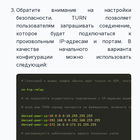
Обратите внимание на настройки
безопасности. TURN позволяет
пользователям запрашивать соединение,
которое будет подключаться к
произвольным IP-адресам и портам. В
качестве начального варианта
конфигурации можно использовать
следующий:
# Голосовой и видео трафик обычно идёт только по UDP, поэтому н
no-tcp-relay
# не позволяйте осуществлять подключения к IP-адресам вашей лок
# если ваш TURN сервер находится за файерволом, включите также 
denied-peer-ip
=
10.0.0.0-10.255.255.255
denied-peer-ip
=
192.168.0.0-192.168.255.255
denied-peer-ip
=
172.16.0.0-172.31.255.255
# рекомендуется заблокировать адреса локальных узлов