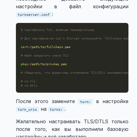
настройки в файл конфигурации
:
turnserver.conf
# Сертификаты TLS, включая промежуточные
# Для сертификатов Let's Encrypt используйте `fullchain.pem`
cert
=
/path/to/fullchain.pem
# Файл закрытого ключа TLS
pkey
=
/path/to/privkey.pem
# Убедитесь, что директивы отключения TLS/DTLS закомментированы
# no-tls
# no-dtls
После этого замените
в настройке
turn:
на
.
turn_uris
turns:
Желательно настраивать TLS/DTLS только
после того, как вы выполнили базовую
настройку и всё заработало.