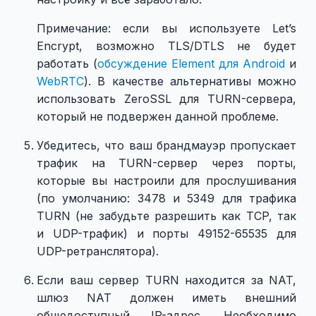
Примечание: если вы используете Let’s
Encrypt, возможно TLS/DTLS не будет
работать (
обсуждение Element для Android
и
WebRTC
). В качестве альтернативы можно
использовать ZeroSSL для TURN-сервера,
который не подвержен данной проблеме.
Убедитесь, что ваш брандмауэр пропускает
трафик на TURN-сервер через порты,
которые вы настроили для прослушивания
(по умолчанию: 3478 и 5349 для трафика
TURN (не забудьте разрешить как TCP, так
и UDP-трафик) и порты 49152-65535 для
UDP-ретранслятора).
Если ваш сервер TURN находится за NAT,
шлюз NAT должен иметь внешний
общедоступный IP-адрес. Необходимо