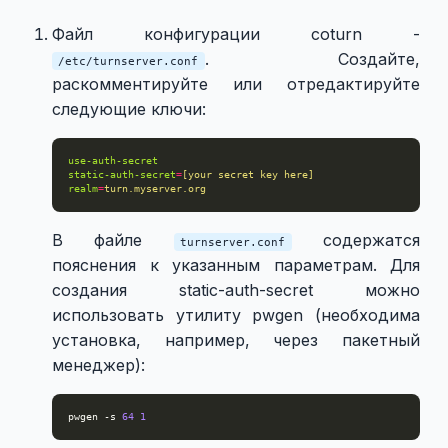
Файл конфигурации coturn -
. Создайте,
/etc/turnserver.conf
раскомментируйте или отредактируйте
следующие ключи:
use-auth-secret
static-auth-secret
=
[your secret key here]
realm
=
turn.myserver.org
В файле
содержатся
turnserver.conf
пояснения к указанным параметрам. Для
создания static-auth-secret можно
использовать утилиту pwgen (необходима
установка, например, через пакетный
менеджер):
pwgen -s 
64
1