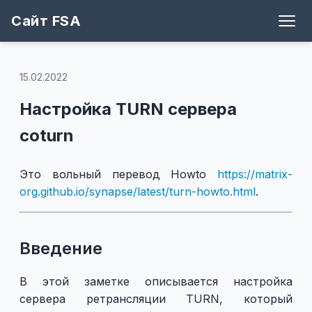
Сайт FSA
Блог
Теги
Игры
Архив
Рецепты
Поддержать
Github
15.02.2022
Настройка TURN сервера
coturn
Это вольный перевод Howto
https://matrix-
org.github.io/synapse/latest/turn-howto.html
.
Введение
В этой заметке описывается настройка
сервера ретрансляции TURN, который