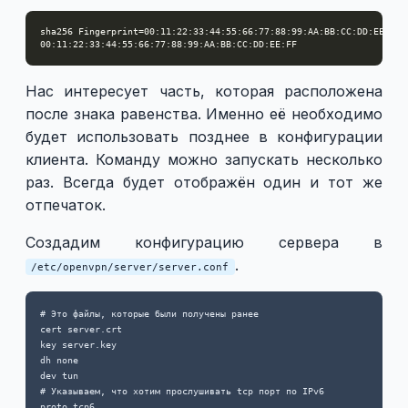
Нас интересует часть, которая расположена
после знака равенства. Именно её необходимо
будет использовать позднее в конфигурации
клиента. Команду можно запускать несколько
раз. Всегда будет отображён один и тот же
отпечаток.
Создадим конфигурацию сервера в
.
/etc/openvpn/server/server.conf
# Это файлы, которые были получены ранее

cert server.crt

key server.key

dh none

dev tun

# Указываем, что хотим прослушивать tcp порт по IPv6 

proto tcp6
