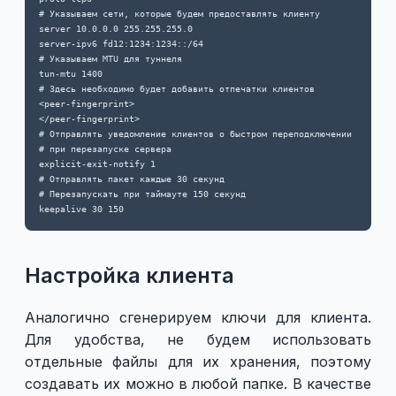
# Указываем сети, которые будем предоставлять клиенту

server 10.0.0.0 255.255.255.0

server-ipv6 fd12:1234:1234::/64

# Указываем MTU для туннеля

tun-mtu 1400

# Здесь необходимо будет добавить отпечатки клиентов

<peer-fingerprint>

</peer-fingerprint>

# Отправлять уведомление клиентов о быстром переподключении

# при перезапуске сервера

explicit-exit-notify 1

# Отправлять пакет каждые 30 секунд

# Перезапускать при таймауте 150 секунд

Настройка клиента
Аналогично сгенерируем ключи для клиента.
Для удобства, не будем использовать
отдельные файлы для их хранения, поэтому
создавать их можно в любой папке. В качестве