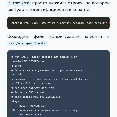
просто укажите строку, по которой
CLIENT_NAME
вы будете идентифицировать клиента.
openssl req -x509 -newkey ec:<
(
openssl ecparam -name secp384r1
)
 -ke
Создадим файл конфигурации клиента в
/etc/openvpn/client/
# Имя или IP адрес сервера для подключения

remote ИМЯ.СЕРВЕРА.net

client

# Использовать случайный порт при подключении 

nobind

# Uncomment the following line if you want to route

# all traffic via the VPN

# redirect-gateway def1 ipv6

# To set a DNS server

# dhcp-option DNS 192.168.234.1

<key>

-----BEGIN PRIVATE KEY-----

[Вставить сюда содержимое файла client.key]

-----END PRIVATE KEY-----
