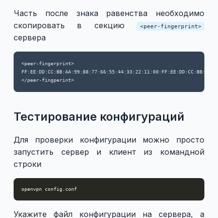
Часть после знака равенства необходимо
скопировать в секцию
<peer-fingerprint>
сервера
<peer-fingerprint>

FF:EE:DD:CC:BB:AA:99:88:77:66:55:44:33:22:11:00:FF:EE:DD:CC:BB:AA:99
Тестирование конфигураций
Для проверки конфигурации можно просто
запустить сервер и клиент из командной
строки
Укажите файл конфигурации на сервера, а