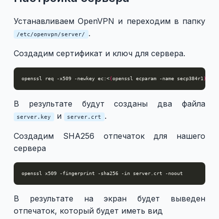
Устанавливаем OpenVPN и переходим в папку
.
/etc/openvpn/server/
Создадим сертификат и ключ для сервера.
openssl req -x509 -newkey ec:<
(
openssl ecparam -name secp384r1
)
 -ke
В результате будут созданы два файла
и
.
server.key
server.crt
Создадим SHA256 отпечаток для нашего
сервера
В результате на экран будет выведен
отпечаток, который будет иметь вид