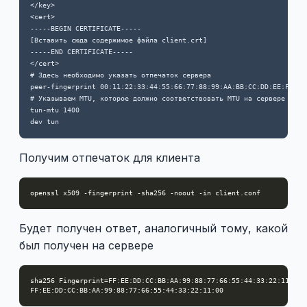
</key>

<cert>

-----BEGIN CERTIFICATE-----

[Вставить сюда содержимое файла client.crt]

-----END CERTIFICATE-----

</cert>

# Здесь необходимо указать отпечаток сервера

peer-fingerprint 00:11:22:33:44:55:66:77:88:99:AA:BB:CC:DD:EE:FF:00
# Указываем MTU, которое должно соответствовать MTU на сервере

tun-mtu 1400

Получим отпечаток для клиента
Будет получен ответ, аналогичный тому, какой
был получен на сервере