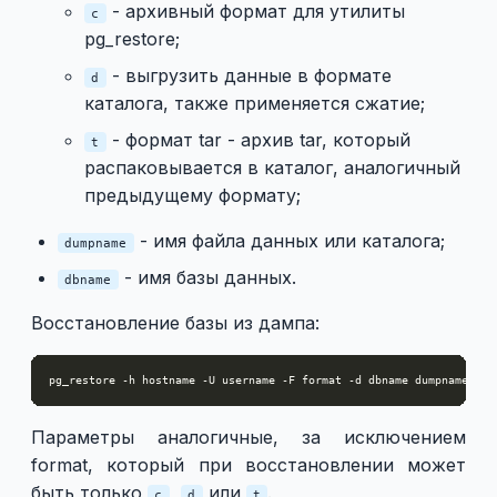
- архивный формат для утилиты
c
pg_restore;
- выгрузить данные в формате
d
каталога, также применяется сжатие;
- формат tar - архив tar, который
t
распаковывается в каталог, аналогичный
предыдущему формату;
- имя файла данных или каталога;
dumpname
- имя базы данных.
dbname
Восстановление базы из дампа:
Параметры аналогичные, за исключением
format, который при восстановлении может
быть только
,
или
.
c
d
t