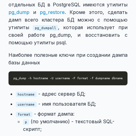
отдельных БД в PostgreSQL имеются утилиты
pg_dump
и
pg_restore
. Кроме этого, сделать
дамп всего кластера БД можно с помощью
утилиты
, которая использует при
pg_dumpall
своей работе pg_dump, и восстановить с
помощью утилиты psql.
Наиболее полезные ключи при создании дампа
базы данных
- адрес сервер БД;
hostname
- имя пользователя БД;
username
- формат дампа:
format
(по умолчанию) - текстовый SQL-
p
скрипт;