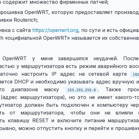
но содержит множество фирменных патчей;
рошивка OpenWRT, которую предоставляет производи
вки Routerich;
вка с сайта
https://openwrt.org
, по сути и есть офици
ich «оцифиальной OpenWRT» называется их собственная
 OpenWRT у меня завершился неудачей. Посл
частью у маршрутизатора есть режим аварийного вос
таточно настроить IP адрес на сетевой карте
19
ается DHCP и необходимо указывать адрес вручную и
ого диапазона маску
. Также прои
255.255.255.0
(адрес маршрутизатора), но это не имеет какого-т
утизатор должен быть подключен к компьютеру чер
ить от маршрутизатора, чтобы они не влияли 
ать клавишу RESET и включите питание маршрутиза
рывно, можно отпустить кнопку и перейти к прошивк