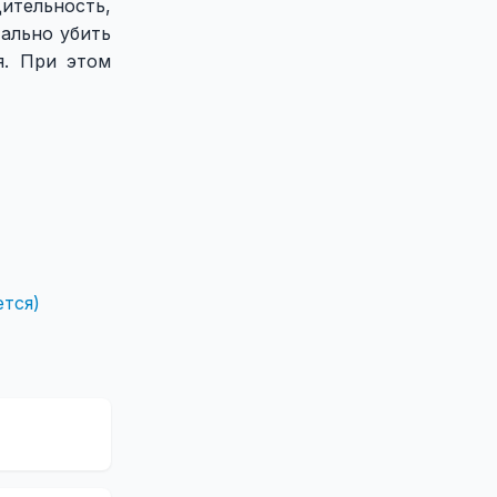
тельность,
ально убить
я. При этом
ется)