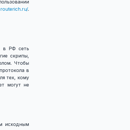
пользовании
.routerich.ru/
.
о в РФ сеть
гие скрипы,
олом. Чтобы
протокола в
ля тех, кому
ет могут не
ым исходным