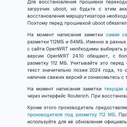
Для восстановления прошивки перехо
загрузчик uboot, но будьте с этим ак
восстановления маршрутизатора необходи
Поэтому перед прошивкой uboot обязател
На момент написания заметки
самая с
разметки 112МБ и 64МБ. Именно в разных
с сайта OpenWRT необходимы выбирать р
версии OpenWRT 24.10 обещают, с бол
разметку 112 МБ. Учитывайте это перед
текст значительно позже 2024 года, то 
наличие свежих версий и ознакомьтесь с
На момент написания заметки
текущая 
через интерфейс Routerich. При восстано
Кроме этого производитель предоставля
производителя под разметку 112 МБ
. Пр
используйте для её обновления официал