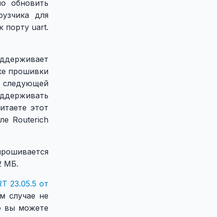
но обновить
рузчика для
порту uart.
оддерживает
ке прошивки
В следующей
ддерживать
итаете этот
е Routerich
прошивается
2 МБ.
 23.05.5 от
м случае не
о вы можете