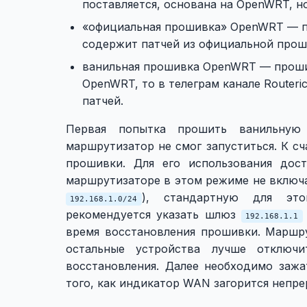
поставляется, основана на OpenWRT, 
«официальная прошивка» OpenWRT — п
содержит патчей из официальной проши
ванильная прошивка OpenWRT — проши
OpenWRT, то в телеграм канале Router
патчей.
Первая попытка прошить ванильную
маршрутизатор не смог запуститься. К с
прошивки. Для его использования дос
маршрутизаторе в этом режиме не включ
), стандартную для эт
192.168.1.0/24
рекомендуется указать шлюз
192.168.1.1
время восстановления прошивки. Маршр
остальные устройства лучше отключ
восстановления. Далее необходимо заж
того, как индикатор WAN загорится непре