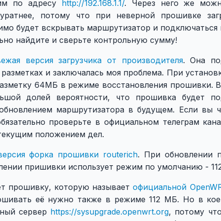
дим по адресу
http://192.168.1.1/
. Через него же мож
куратнее, потому что при неверной прошивке заг
мо будет вскрывать маршрутизатор и подключаться к 
ьно найдите и сверьте контрольную сумму!
вежая версия загрузчика от производителя
. Она п
 разметках и заключалась моя проблема. При установ
азметку 64МБ в режиме восстановления прошивки. 
ьшой долей вероятности, что прошивка будет по
 обновлением маршрутизатора в будущем. Если вы ч
обязательно проверьте в официальном телеграм канал
 текущим положением дел.
версия форка прошивки routerich
. При обновлении 
влении пришивки использует режим по умолчанию - 11
ет прошивку, которую называет
официальной OpenWRT
ошивать её нужно также в режиме 112 МБ. Но в кое
ьный сервер
https://sysupgrade.openwrt.org
, потому чт