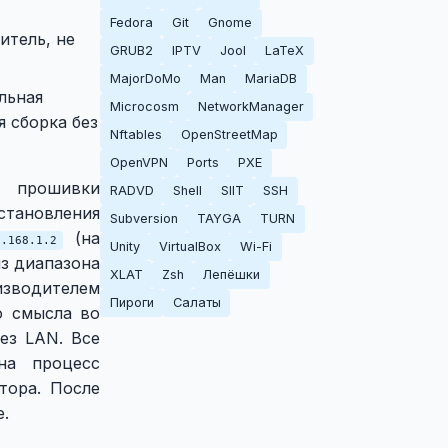
Fedora
Git
Gnome
тель, не
GRUB2
IPTV
Jool
LaTeX
MajorDoMo
Man
MariaDB
альная
Microcosm
NetworkManager
 сборка без
Nftables
OpenStreetMap
OpenVPN
Ports
PXE
е прошивки
RADVD
Shell
SIIT
SSH
становления
Subversion
TAYGA
TURN
(на
2.168.1.2
Unity
VirtualBox
Wi-Fi
з диапазона
XLAT
Zsh
Лепёшки
зводителем
Пироги
Салаты
о смысла во
ез LAN. Все
на процесс
тора. После
е.