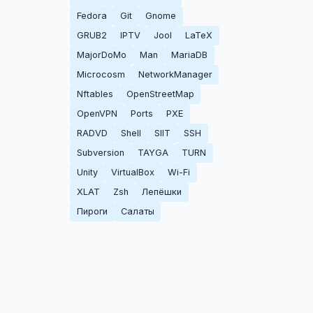
Fedora
Git
Gnome
GRUB2
IPTV
Jool
LaTeX
MajorDoMo
Man
MariaDB
Microcosm
NetworkManager
Nftables
OpenStreetMap
OpenVPN
Ports
PXE
RADVD
Shell
SIIT
SSH
Subversion
TAYGA
TURN
Unity
VirtualBox
Wi-Fi
XLAT
Zsh
Лепёшки
Пироги
Салаты