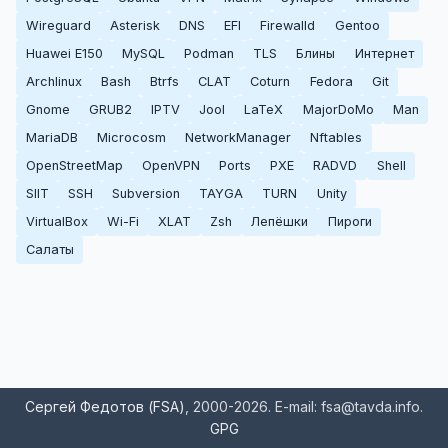
Wireguard
Asterisk
DNS
EFI
Firewalld
Gentoo
Huawei E150
MySQL
Podman
TLS
Блины
Интернет
Archlinux
Bash
Btrfs
CLAT
Coturn
Fedora
Git
Gnome
GRUB2
IPTV
Jool
LaTeX
MajorDoMo
Man
MariaDB
Microcosm
NetworkManager
Nftables
OpenStreetMap
OpenVPN
Ports
PXE
RADVD
Shell
SIIT
SSH
Subversion
TAYGA
TURN
Unity
VirtualBox
Wi-Fi
XLAT
Zsh
Лепёшки
Пироги
Салаты
Сергей Федотов (FSA)
, 2000-2026. E-mail: fsa@tavda.info.
GPG