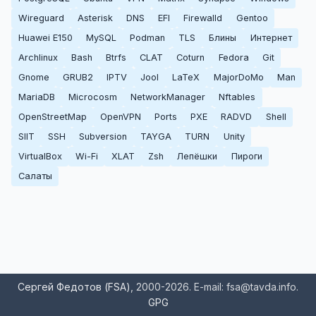
Wireguard
Asterisk
DNS
EFI
Firewalld
Gentoo
Huawei E150
MySQL
Podman
TLS
Блины
Интернет
Archlinux
Bash
Btrfs
CLAT
Coturn
Fedora
Git
Gnome
GRUB2
IPTV
Jool
LaTeX
MajorDoMo
Man
MariaDB
Microcosm
NetworkManager
Nftables
OpenStreetMap
OpenVPN
Ports
PXE
RADVD
Shell
SIIT
SSH
Subversion
TAYGA
TURN
Unity
VirtualBox
Wi-Fi
XLAT
Zsh
Лепёшки
Пироги
Салаты
Сергей Федотов (FSA)
, 2000-2026. E-mail: fsa@tavda.info.
GPG