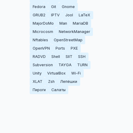
Fedora
Git
Gnome
GRUB2
IPTV
Jool
LaTeX
MajorDoMo
Man
MariaDB
Microcosm
NetworkManager
Nftables
OpenStreetMap
OpenVPN
Ports
PXE
RADVD
Shell
SIIT
SSH
Subversion
TAYGA
TURN
Unity
VirtualBox
Wi-Fi
XLAT
Zsh
Лепёшки
Пироги
Салаты