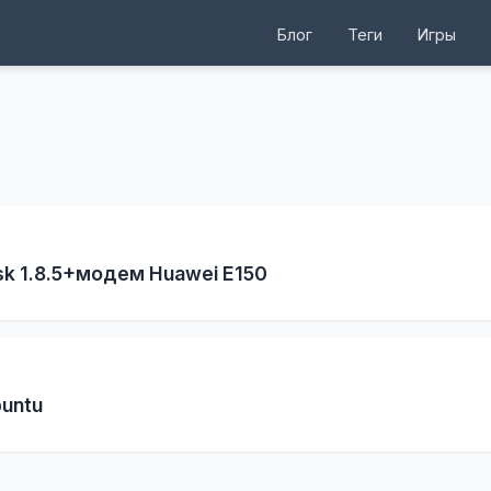
Блог
Теги
Игры
sk 1.8.5+модем Huawei E150
untu