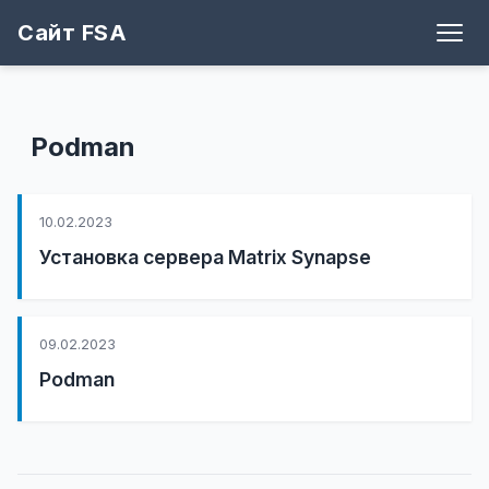
Сайт FSA
Блог
Теги
Игры
Архив
Рецепты
Поддержать
Github
Podman
10.02.2023
Установка сервера Matrix Synapse
09.02.2023
Podman