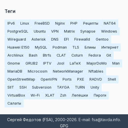
Теги
IPv6
Linux
FreeBSD
Nginx
PHP
Рецепты
NAT64
PostgreSQL
Ubuntu
VPN
Matrix
Synapse
Windows
Wireguard
Asterisk
DNS
EFI
Firewalld
Gentoo
Huawei E150
MySQL
Podman
TLS
Блины
Интернет
Archlinux
Bash
Btrfs
CLAT
Coturn
Fedora
Git
Gnome
GRUB2
IPTV
Jool
LaTeX
MajorDoMo
Man
MariaDB
Microcosm
NetworkManager
Nftables
OpenStreetMap
OpenVPN
Ports
PXE
RADVD
Shell
SIIT
SSH
Subversion
TAYGA
TURN
Unity
VirtualBox
Wi-Fi
XLAT
Zsh
Лепёшки
Пироги
Салаты
Сергей Федотов (FSA)
, 2000-2026. E-mail: fsa@tavda.info.
GPG