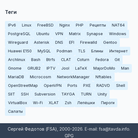
Теги
IPv6
Linux
FreeBSD
Nginx
PHP
Рецепты
NAT64
PostgreSQL
Ubuntu
VPN
Matrix
Synapse
Windows
Wireguard
Asterisk
DNS
EFI
Firewalld
Gentoo
Huawei E150
MySQL
Podman
TLS
Блины
Интернет
Archlinux
Bash
Btrfs
CLAT
Coturn
Fedora
Git
Gnome
GRUB2
IPTV
Jool
LaTeX
MajorDoMo
Man
MariaDB
Microcosm
NetworkManager
Nftables
OpenStreetMap
OpenVPN
Ports
PXE
RADVD
Shell
SIIT
SSH
Subversion
TAYGA
TURN
Unity
VirtualBox
Wi-Fi
XLAT
Zsh
Лепёшки
Пироги
Салаты
Сергей Федотов (FSA)
, 2000-2026. E-mail: fsa@tavda.info.
GPG