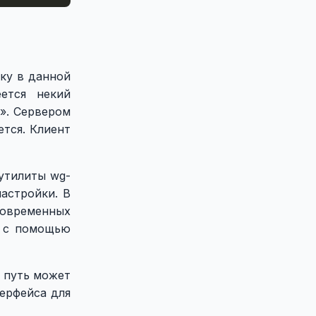
ьку в данной
еется некий
т». Сервером
ется. Клиент
утилиты wg-
астройки. В
современных
й с помощью
х путь может
терфейса для