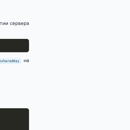
тии сервера
на
esharedKey