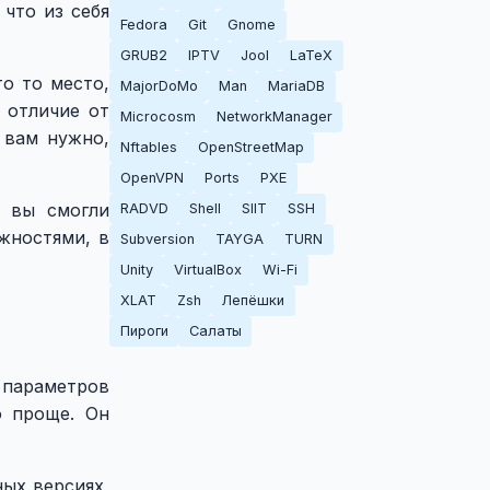
что из себя
Fedora
Git
Gnome
GRUB2
IPTV
Jool
LaTeX
о то место,
MajorDoMo
Man
MariaDB
 отличие от
Microcosm
NetworkManager
 вам нужно,
Nftables
OpenStreetMap
OpenVPN
Ports
PXE
у вы смогли
RADVD
Shell
SIIT
SSH
жностями, в
Subversion
TAYGA
TURN
Unity
VirtualBox
Wi-Fi
XLAT
Zsh
Лепёшки
Пироги
Салаты
 параметров
о проще. Он
ных версиях,