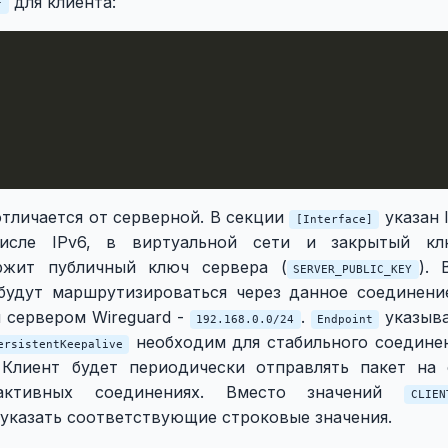
для клиента:
f
отличается от серверной. В секции
указан 
[Interface]
исле IPv6, в виртуальной сети и закрытый кл
жит публичный ключ сервера (
).
SERVER_PUBLIC_KEY
будут маршрутизироваться через данное соединени
я сервером Wireguard -
.
указыва
192.168.0.0/24
Endpoint
необходим для стабильного соединен
ersistentKeepalive
Клиент будет периодически отправлять пакет на 
активных соединениях. Вместо значений
CLIEN
указать соответствующие строковые значения.