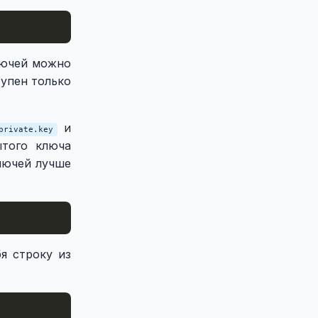
лючей можно
тупен только
и
private.key
ытого ключа
ключей лучше
я строку из