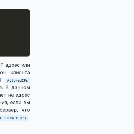
IP адрес или
юч клиента
 В
AllowedIPs
е. В данном
ет на адрес
ия, если вы
сервер, что
,
T_PRIVATE_KEY