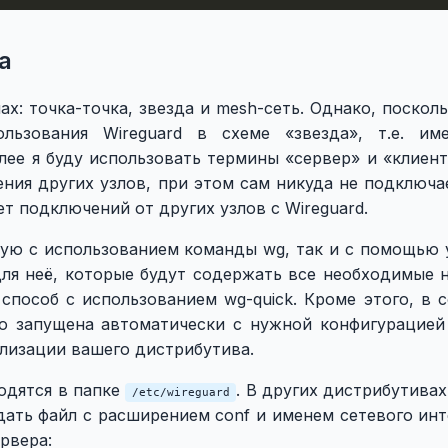
а
ах: точка-точка, звезда и mesh-сеть. Однако, поскол
ользования Wireguard в схеме «звезда», т.е. им
лее я буду использовать термины «сервер» и «клиен
ния других узлов, при этом сам никуда не подключа
т подключений от других узлов с Wireguard.
ную с использованием команды wg, так и с помощью 
для неё, которые будут содержать все необходимые н
способ с использованием wg-quick. Кроме этого, в 
ко запущена автоматически с нужной конфигурацие
ализации вашего дистрибутива.
ходятся в папке
. В других дистрибутива
/etc/wireguard
дать файл с расширением conf и именем сетевого ин
рвера: