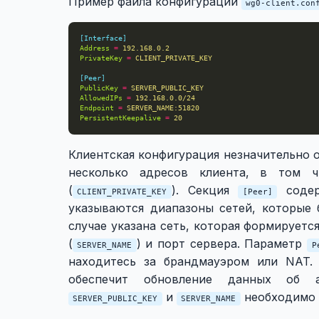
Пример файла конфигурации
wg0-client.con
[Interface]
Address
=
192.168.0.2
PrivateKey
=
CLIENT_PRIVATE_KEY
[Peer]
PublicKey
=
SERVER_PUBLIC_KEY
AllowedIPs
=
192.168.0.0/24
Endpoint
=
SERVER_NAME:51820
PersistentKeepalive
=
20
Клиентская конфигурация незначительно 
несколько адресов клиента, в том ч
(
). Секция
содер
CLIENT_PRIVATE_KEY
[Peer]
указываются диапазоны сетей, которые 
случае указана сеть, которая формируетс
(
) и порт сервера. Параметр
SERVER_NAME
P
находитесь за брандмауэром или NAT. 
обеспечит обновление данных об 
и
необходимо 
SERVER_PUBLIC_KEY
SERVER_NAME