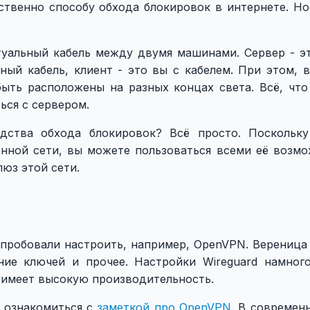
твенно способу обхода блокировок в интернете. Но 
туальный кабель между двумя машинами. Сервер - эт
ый кабель, клиент - это вы с кабелем. При этом, в
быть расположены на разных концах света. Всё, что
ься с сервером.
дства обхода блокировок? Всё просто. Поскольк
ённой сети, вы можете пользоваться всеми её возмо
люз этой сети.
ы пробовали настроить, например, OpenVPN. Вереница
ние ключей и прочее. Настройки Wireguard намног
 имеет высокую производительность.
е ознакомиться с
заметкой про OpenVPN
. В современ