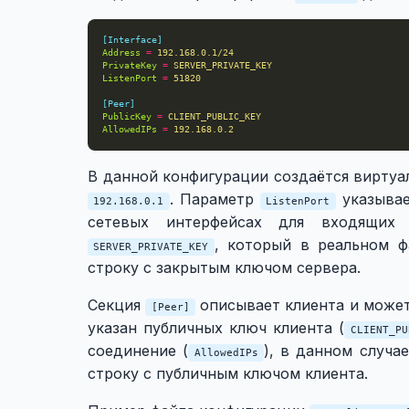
[Interface]
Address
=
192.168.0.1/24
PrivateKey
=
SERVER_PRIVATE_KEY
ListenPort
=
51820
[Peer]
PublicKey
=
CLIENT_PUBLIC_KEY
AllowedIPs
=
192.168.0.2
В данной конфигурации создаётся виртуа
. Параметр
указывае
192.168.0.1
ListenPort
сетевых интерфейсах для входящих 
, который в реальном 
SERVER_PRIVATE_KEY
строку с закрытым ключом сервера.
Секция
описывает клиента и может 
[Peer]
указан публичных ключ клиента (
CLIENT_PU
соединение (
), в данном случа
AllowedIPs
строку с публичным ключом клиента.