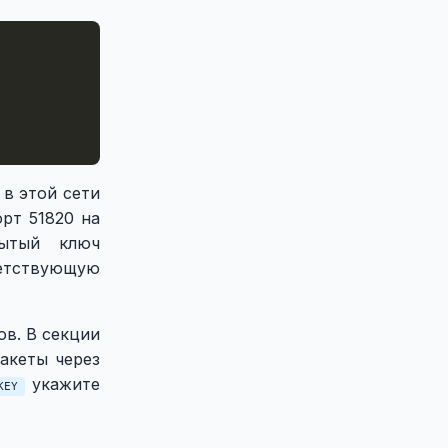
 в этой сети
рт 51820 на
рытый ключ
ветствующую
ов. В секции
пакеты через
укажите
KEY